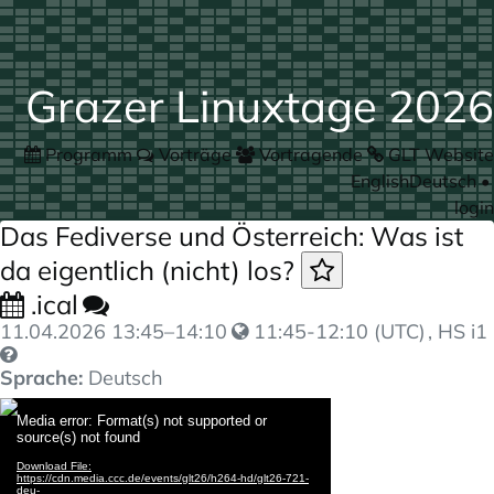
Grazer Linuxtage 2026
Programm
Vorträge
Vortragende
GLT Website
English
Deutsch
•
login
Das Fediverse und Österreich: Was ist
da eigentlich (nicht) los?
.ical
11.04.2026
13:45
–
14:10
11:45-12:10 (UTC)
, HS i1
Sprache:
Deutsch